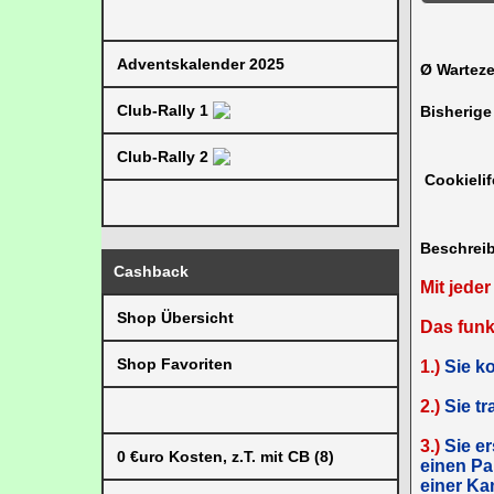
Adventskalender 2025
Ø Warteze
Club-Rally 1
Bisherige
Club-Rally 2
Cookielif
Beschrei
Cashback
Mit jede
Shop Übersicht
Das funkt
Shop Favoriten
1.)
Sie ko
2.)
Sie tr
3.)
Sie e
0 €uro Kosten, z.T. mit CB (8)
einen Pa
einer Ka