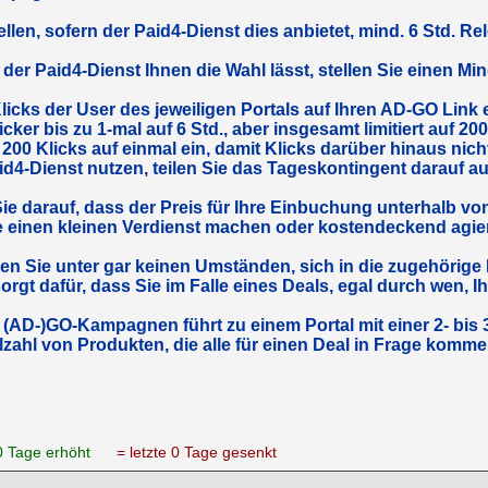
ellen, sofern der Paid4-Dienst dies anbietet, mind. 6 Std. Re
er Paid4-Dienst Ihnen die Wahl lässt, stellen Sie einen Min
licks der User des jeweiligen Portals auf Ihren AD-GO Link e
cker bis zu 1-mal auf 6 Std., aber insgesamt limitiert auf 20
 200 Klicks auf einmal ein, damit Klicks darüber hinaus nich
id4-Dienst nutzen, teilen Sie das Tageskontingent darauf au
ie darauf, dass der Preis für Ihre Einbuchung unterhalb von 
e einen kleinen Verdienst machen oder kostendeckend agie
n Sie unter gar keinen Umständen, sich in die zugehöri
orgt dafür, dass Sie im Falle eines Deals, egal durch wen, Ih
 (AD-)GO-Kampagnen führt zu einem Portal mit einer 2- bis 
elzahl von Produkten, die alle für einen Deal in Frage komme
 0 Tage erhöht
= letzte 0 Tage gesenkt