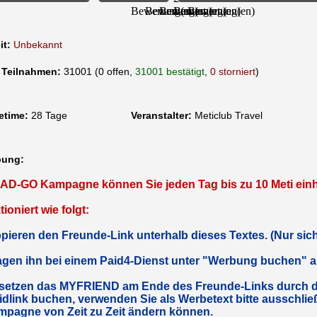
it:
Unbekannt
 Teilnahmen:
31001 (0 offen,
31001 bestätigt
,
0 storniert
)
etime:
28 Tage
Veranstalter:
Meticlub Travel
bung:
r AD-GO Kampagne können Sie jeden Tag bis zu 10 Meti ein
ioniert wie folgt:
pieren den Freunde-Link unterhalb dieses Textes. (Nur sich
agen ihn bei einem Paid4-Dienst unter "Werbung buchen" als
rsetzen das MYFRIEND am Ende des Freunde-Links durch d
idlink buchen, verwenden Sie als Werbetext bitte ausschlie
mpagne von Zeit zu Zeit ändern können.