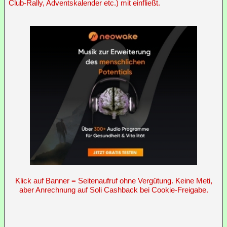
Club-Rally, Adventskalender etc.) mit einfließt.
Klick auf Banner = Seitenaufruf ohne Vergütung. Keine Meti,
aber Anrechnung auf Soli Cashback bei Cookie-Freigabe.